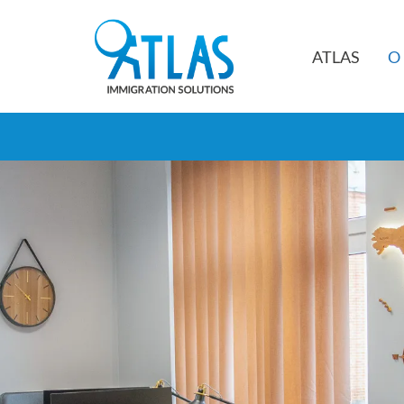
Przejdź
do
ATLAS
O 
treści