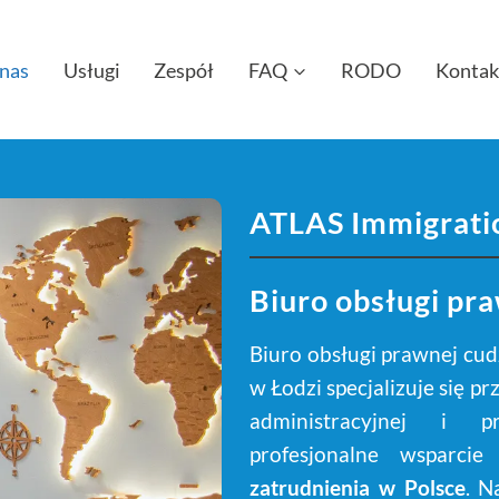
nas
Usługi
Zespół
FAQ
RODO
Kontak
ATLAS Immigration
Biuro obsługi pr
Biuro obsługi prawnej cu
w Łodzi specjalizuje się 
administracyjnej i p
profesjonalne wsparc
zatrudnienia w Polsce
. N