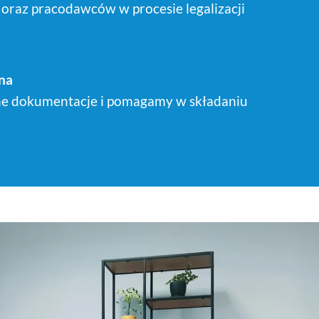
raz pracodawców w procesie legalizacji
jna
e dokumentacje i pomagamy w składaniu