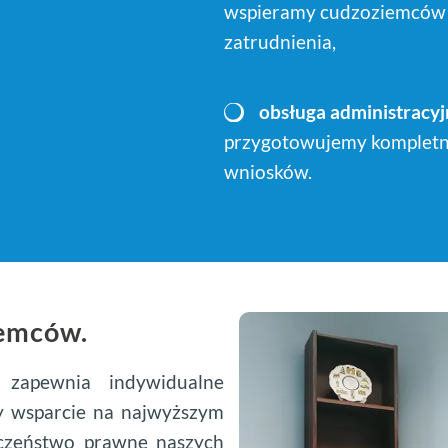
wspieramy cudzoziemców o
zatrudnienia,
o
bsługa administracy
przygotowujemy kompletn
wniosków.
iemców.
 zapewnia indywidualne
my wsparcie na najwyższym
eczeństwo prawne naszych