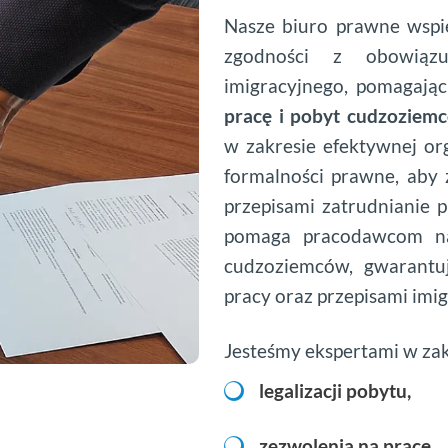
Nasze biuro prawne wspi
zgodności z obowiąz
imigracyjnego, pomagają
pracę i pobyt cudzoziem
w zakresie efektywnej org
formalności prawne, aby 
przepisami zatrudnianie 
pomaga pracodawcom na
cudzoziemców, gwarantu
pracy oraz przepisami imi
Jesteśmy ekspertami w zak
legalizacji pobytu,
zezwolenia na pracę,