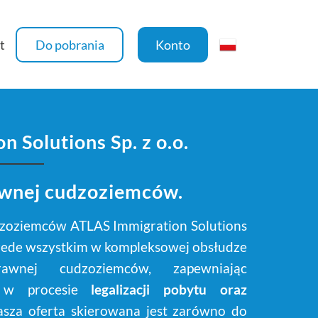
t
Do pobrania
Konto
 Solutions Sp. z o.o.
awnej cudzoziemców.
dzoziemców ATLAS Immigration Solutions
przede wszystkim w kompleksowej obsłudze
rawnej cudzoziemców, zapewniając
ie w procesie
legalizacji pobytu oraz
asza oferta skierowana jest zarówno do