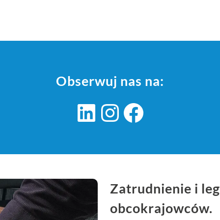
Obserwuj nas na:
LinkedIn
Instagram
Facebook
Zatrudnienie i le
obcokrajowców.