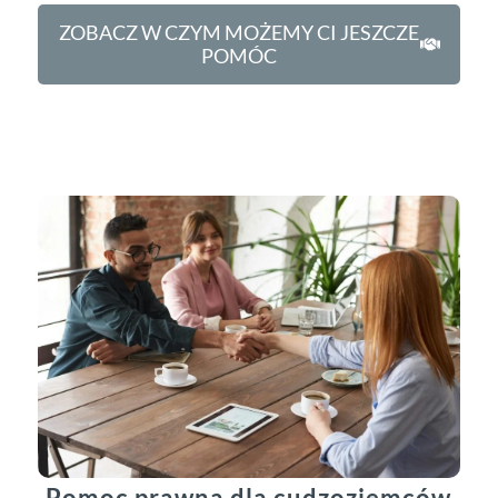
ZOBACZ W CZYM MOŻEMY CI JESZCZE
POMÓC
Pomoc prawna dla cudzoziemców