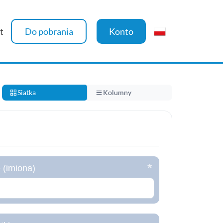
t
Do pobrania
Konto
Siatka
Kolumny
 (imiona)