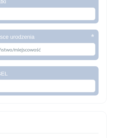
tki
jsce urodzenia
SEL