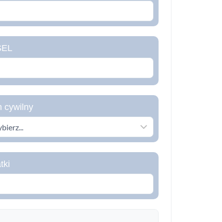
SEL
n cywilny
tki