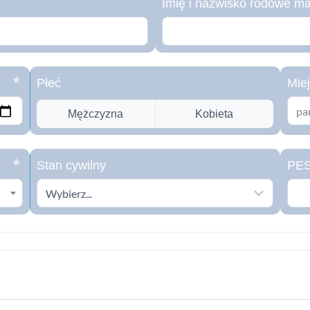
Imię i nazwisko rodowe ma
Płeć
Mie
Mężczyzna
Kobieta
Stan cywilny
PE