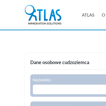
Przejdź
do
ATLAS
O 
treści
Dane osobowe cudzoziemca
Nazwisko